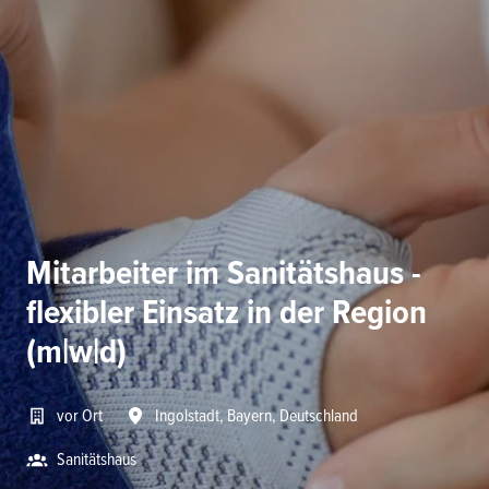
Mitarbeiter im Sanitätshaus -
flexibler Einsatz in der Region
(m|w|d)
vor Ort
Ingolstadt
,
Bayern
,
Deutschland
Sanitätshaus