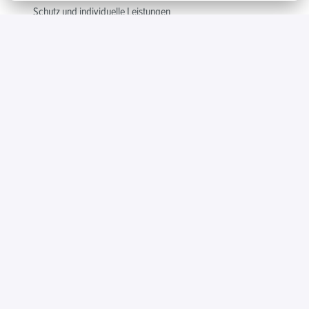
Schutz und individuelle Leistungen
Fahrradleasing
: Bike-Leasing für Arbeitnehmer, gut für Fitness, 
Umwelt und den Geldbeutel
Getränkeflatrate
: Kostenloser Kaffee, Tee und Wasser für 
unsere Mitarbeiter
Vorzugsrabatte
 bei verschiedenen Firmen durch exklusive 
Vergünstigungen
Parkplätze
: Zahlreiche Parkplätze an nahezu allen Filialen