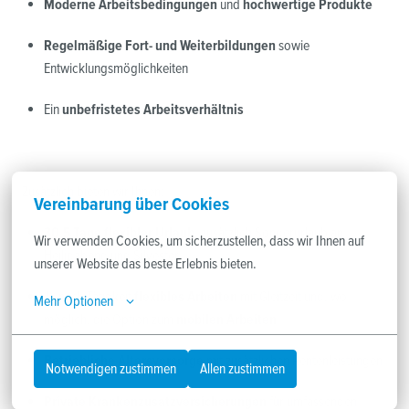
Moderne Arbeitsbedingungen
 und 
hochwertige Produkte
Regelmäßige Fort- und Weiterbildungen
 sowie 
Entwicklungsmöglichkeiten
Ein 
unbefristetes Arbeitsverhältnis
Zusätzlich bieten wir Ihnen: 
Vereinbarung über Cookies
30,5 Tage flexibler Urlaub
, zusätzlich Sonderurlaub an 
Wir verwenden Cookies, um sicherzustellen, dass wir Ihnen auf 
Heiligabend und Silvester
unserer Website das beste Erlebnis bieten.
Je nach Tätigkeit
 flexibles Arbeiten
 mit Gleitzeit und, wo 
Mehr Optionen
möglich, die Option zum 
mobilen Arbeiten
Betriebliche Altersvorsorge
 mit zusätzlichen Rentenleistungen
Notwendigen zustimmen
Allen zustimmen
Private Krankenzusatzversicherungen
 für umfassenden 